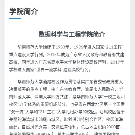
学院简介
数据科学与工程学院简介
1933
1996
211
华南师范大学始建于
年，
年进入国家“
工程”
2015
重点建设大学行
列
，
年成为广东省人民政府和教育部共建
2017
高校，同年进入广东省高水平大学整体建设高校行
列
，
年
学校进入国家“世界一流学科”建设高校行列。
华南师范大学汕尾校区作为贯彻落实广东省委省政府重大
决策部署的重点工程，由广东省教育厅、汕尾市人民政府、华
南师范大学、深圳大学四方共建，是华南师范大学“一校三地四
校区”办学体系的重要组成部分，也是粤东西北地区第一个国家
211
“双一流”大学和“
工程”大学扎根办学的校区。汕尾校区位于
美丽的海滨城市汕尾市城区，毗邻深汕特别合作区，校园滨海
2000
而建，自然风光秀美，交通位置便利，总占地面积约
亩，
540900
948
总建筑面积约
㎡，其中一期约
亩，建筑面积约为