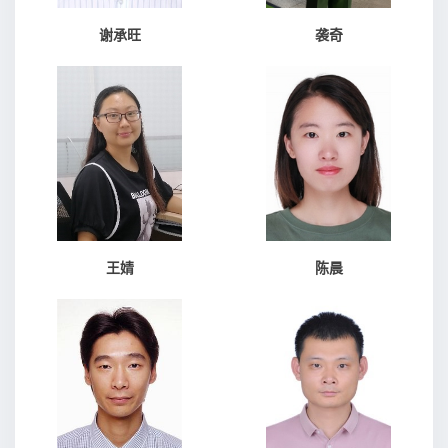
谢承旺
袭奇
王婧
陈晨